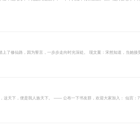
踏上了修仙路，因为誓言，一步步走向时光深处。 现文案：宋然知道，当她接
天下，便是我人族天下。 —— 公布一下书友群，欢迎大家加入： 仙宫：7786