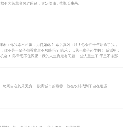
，故有大智慧者另辟蹊径，借妖修仙，摘取长生果。
陈禾：你我素不相识，为何如此？ 幕后真凶：呸！你会在十年后杀了我，
，你不是一辈子都看贫道不顺眼吗？ 陈禾：…我一辈子还早啊！ 反派甲：
机会！ 陈禾忍不住深思：我的人生肯定有问题！ 些人重生了 于是不该那
的狗血故事。
，悠闲自在其乐无穷！ 脱离城市的喧嚣，他在农村找到了自在逍遥！