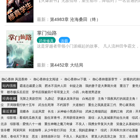
【火爆新书】无敌仙尊，重生都市，降临到了一名普通的
最新：
第4983章 沧海桑田（终）
掌门仙路
武侠修真
连载
这是穿越者带领小门派崛起的故事。 凡人流种田争霸文
最新：
第4452章 大结局
-
-
-
-
御心香帅 风流香帅
御心香帅全文阅读
御心香帅txt下载
御心香帅最新章节
好看的武侠
站内强推
霸道总裁爱上我
肥水不流外人田
剑徒之路
我的妻子是大乘期大佬
重活了
妻凭
常
都市极乐后后宫
穿书后我被四个哥哥宠上天
小四，向着渣男进攻
经典收藏
无限之美剧空间
九鼎记
穿越从龙珠开始
白袍总管
主角？我夜风打的就是主角！
尘
开局聊斋打铁十五年
武当生死簿
不朽国手
大道独行
重生之我真是富三代
野心家系统
最近更新
花蝶杀
云起风雷
长生：从神秘小黑鼎开始
武林之烽烟四起
鹿鹤江南
武侠：开
夫
综影视：看戏吃瓜救天道
胎生宋青书，开局获得龙神功
港综：从九龙城寨开始当大佬
综武
北凉
综影视：爱情八十一难
重生神雕之魔刀奇缘
不良人：我携女帝复兴大唐
笑傲之从基础剑
笛非樱
阿呆阿呆
剑道独尊，从少年歌行开始
天龙，我妈是康敏？
综武：开局和大侠讨论酒量
系统，卷动天下美女
恶女：剧情崩坏计划
不良人：风起萤火
霍某人的流浪之旅
宫主，请自重