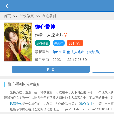
首页
>>
武侠修真
>>
御心香帅
御心香帅
作者：
风流香帅
武侠修真
连载中
991 万字
最新章节：
第576章 俏夫人逃出（大结局）
最后更新：2023-11-22 17:06:39
阅读
御心香帅小说简介
坐拥万红，逍遥一生！神功在身，万权在手，天下何处去不得！一个现代人的
顶端的存在！整一个大陆几乎所有的美人都被他收入后宫之中！而故事的开端，是
风流香帅
是一名出色的小说作者，他的作品包括：《
御心香帅
》、等，本本精
最新章节御心香帅全文阅读推荐地址：https://m.ttshuba.cc/info-143580.html