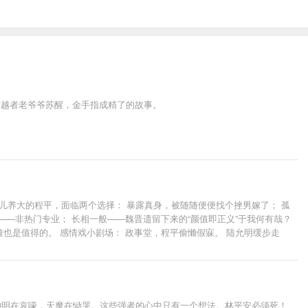
穿越者老爷爷苏醒，金手指成精了的故事。
男儿养大的程平，面临两个选择： 暴露真身，被随随便便找个挫男嫁了； 孤
——非热门专业； 长相一般——魏晋遗留下来的“颜值即正义”于我何有哉？
也是值得的。 感情戏小剧场： 政事堂，程平偷懒假寐。 陆允明缓步走
雌兔眼迷离’，不知程相听过否？” 程平立刻瞪大眼睛，我堂堂一代权相，怎能
每天凌晨1他时间为捉虫 频率：尽量日更，不日更会请假。
妹篇吧，一文一武，一个出将一个入相，相同的是都走自强不息路线，收一个
咸盐小甜饼，现代种田文：《贫僧害羞》软萌纯情美和尚等你来挑逗。 咸盐小
神明在哀嚎，天魔在恸哭。这些强者的心中只有一个想法。林平安必须死！