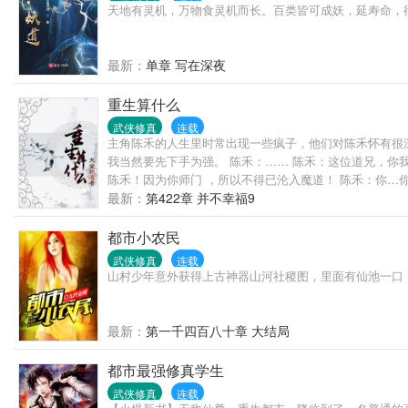
天地有灵机，万物食灵机而长。百类皆可成妖，延寿命，
最新：
单章 写在深夜
重生算什么
武侠修真
连载
主角陈禾的人生里时常出现一些疯子，他们对陈禾怀有很
我当然要先下手为强。 陈禾：…… 陈禾：这位道兄，你
陈禾！因为你师门 ，所以不得已沦入魔道！ 陈禾：你…
么早拜师的主角拜师了，不该那么早意气风发的主角他…
最新：
第422章 并不幸福9
都市小农民
武侠修真
连载
山村少年意外获得上古神器山河社稷图，里面有仙池一口
最新：
第一千四百八十章 大结局
都市最强修真学生
武侠修真
连载