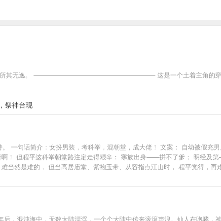
所其无逸。 ——————————————————— 这是一个土着主角的
，祭神台现
持。 一句话简介：女扮男装，考科举，混朝堂，成大佬！ 文案： 自幼被假充
者啊！ 但程平这科举朝堂路注定走得艰辛： 寒族出身——拼不了爹； 明经及第
 难当然是难的， 但当高居庙堂、紫袍玉带、从容指点江山时， 程平觉得，再难
 陆允明负手浅笑，“适才程相小睡，某突然想起一句北朝民歌，‘雄兔脚扑朔，
一把，这个控制不住。 别考据，考完没法吃了。 ———————— 更新时间：
郎》一个女孩子战沙场、混朝堂、保家卫国顺便谈恋爱的故事。 与本篇算是姊
 同频科举文，温馨有意思：《科举之为夫之道》佳杏——夫妻性转，科举基建。 
女朋友是什么体验？她撩完就忘。
年后，混沌海中，无数大陆漂浮，一个个大陆中传来滚滚声浪。仙人在咆哮，