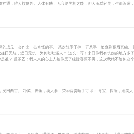
得神通，唯人族例外。人体有缺，无容纳灵机之能，但人魂质轻灵，生而近道
深的成见，会作出一些奇怪的事。 某次陈禾干掉一群杀手，追查到幕后真凶。 
我往日无怨，近日无仇，为何咄咄逼人？ 道长：哼！来日你我有仇怨的地方多了
你是谁？ 反派乙：我未来的心上人被你废了经脉容颜不再，这次我绝不给你这个
霸气了。 这是一个重生者不会成功，反而把本该命途多舛的主角推上巅峰赢家
，灵田两亩。 种菜、养鱼，卖人参，荣华富贵唾手可得； 寻宝、探险，逗美人