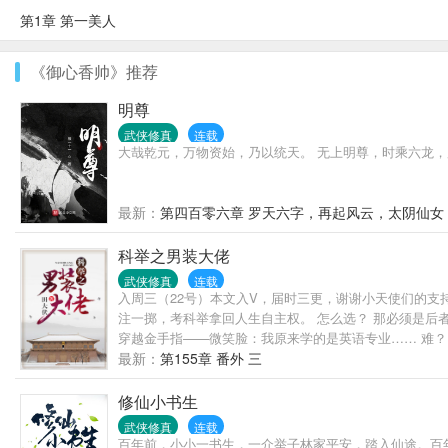
第1章 第一美人
《御心香帅》推荐
明尊
武侠修真
连载
大哉乾元，万物资始，乃以统天。 无上明尊，时乘六龙，
最新：
第四百零六章 罗天六字，再起风云，太阴仙女
科举之男装大佬
武侠修真
连载
入周三（22号）本文入V，届时三更，谢谢小天使们的支
注一掷，考科举拿回人生自主权。 怎么选？ 那必须是后
穿越金手指——微笑脸：我原来学的是英语专业…… 难？
来，把大氅给她搭在身上。 程平惊醒：“多谢陆相关心。”
最新：
第155章 番外 三
是兔子？尤其不能是母兔子！ ———————— 尔惆怅
———————— 蠢作者接档文预收：《横刀立马是女
修仙小书生
呗？O(∩_∩)O 基友们的文，都棒棒哒，求收一下：
武侠修真
连载
饼干，魅力男主角：《她一见你就笑》有个颜控但脸盲的
百年前，小小一书生，一介举子林家平安，踏入仙途。百