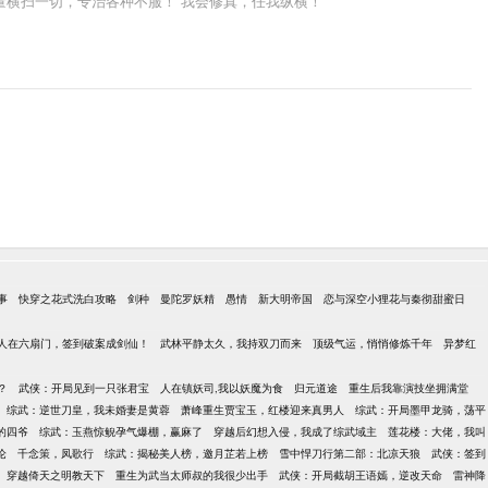
量横扫一切，专治各种不服！ 我会修真，任我纵横！
事
快穿之花式洗白攻略
剑种
曼陀罗妖精
愚情
新大明帝国
恋与深空小狸花与秦彻甜蜜日
人在六扇门，签到破案成剑仙！
武林平静太久，我持双刀而来
顶级气运，悄悄修炼千年
异梦红
？
武侠：开局见到一只张君宝
人在镇妖司,我以妖魔为食
归元道途
重生后我靠演技坐拥满堂
综武：逆世刀皇，我未婚妻是黄蓉
萧峰重生贾宝玉，红楼迎来真男人
综武：开局墨甲龙骑，荡平
的四爷
综武：玉燕惊鲵孕气爆棚，赢麻了
穿越后幻想入侵，我成了综武域主
莲花楼：大佬，我叫
论
千念策，凤歌行
综武：揭秘美人榜，邀月芷若上榜
雪中悍刀行第二部：北凉天狼
武侠：签到
穿越倚天之明教天下
重生为武当太师叔的我很少出手
武侠：开局截胡王语嫣，逆改天命
雷神降