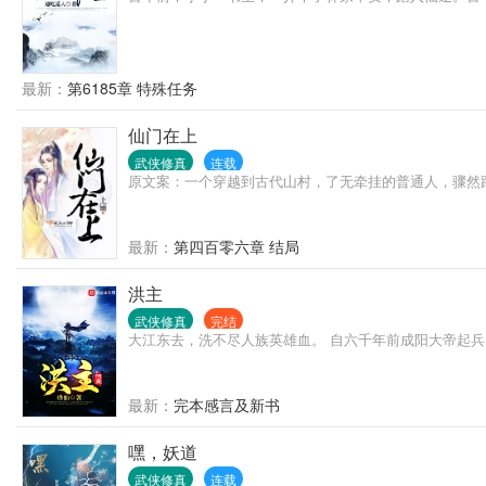
最新：
第6185章 特殊任务
仙门在上
武侠修真
连载
原文案：一个穿越到古代山村，了无牵挂的普通人，骤然
最新：
第四百零六章 结局
洪主
武侠修真
完结
大江东去，洗不尽人族英雄血。 自六千年前成阳大帝起兵，这
最新：
完本感言及新书
嘿，妖道
武侠修真
连载