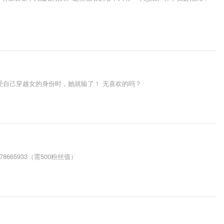
受自己穿越女的身份时，她就输了！ 无喜欢的吗？
65933（需500粉丝值）