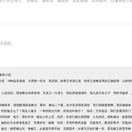
高三学生身上。 会修真、通医道、能隐身，游走校园，玩转都市，以爆表的力
，无系统。
修真小说
夫贵
1889远东枭雄
大周第一武夫
凤还朝，妖孽王爷请让道
快穿之攻略直男的正确姿势
山村情
人在综武，我攻略女侠就变强
天龙之一方净土
我在西游做洲长
我儿是天命之子
明经书鉴录
局被暗杀，我觉醒满级龙象功
看剑
修仙二十载，你才告诉我有系统
哥们我能复制啊，我还修炼啥
：吃软饭怎么了？我夫人邀月
一掌拍死次代种，你管这叫衰仔？
综武：万倍返还，我打造最强宗门
法到剑神
鬼灭：雪柱开局，被迫入职上弦
综武：女侠们都让我照顾
人在综武，咸鱼修仙
盗墓我
她的白月光替身是蛊王
穹渊末世：破晓
综武：开局拜师风清扬
无敌倚天，最强宋青书
百篇杂
杨过：独臂撼山河
海贼王：从炼器宗师开始
无限国术：从诸天开始打爆一切
莲花楼之踏雪寻梅