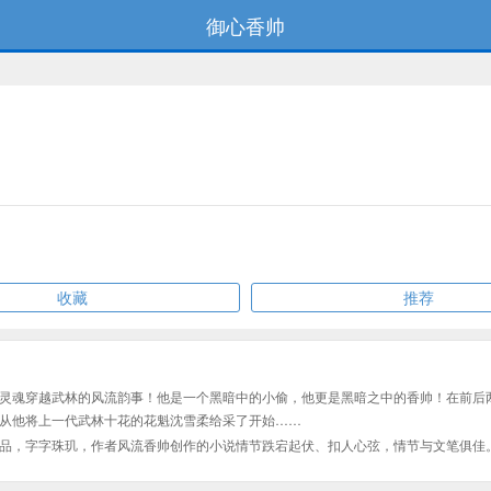
御心香帅
收藏
推荐
灵魂穿越武林的风流韵事！他是一个黑暗中的小偷，他更是黑暗之中的香帅！在前后
从他将上一代武林十花的花魁沈雪柔给采了开始……
品，字字珠玑，作者风流香帅创作的小说情节跌宕起伏、扣人心弦，情节与文笔俱佳